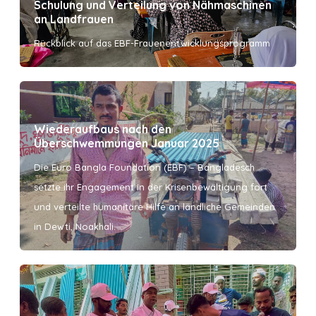
Schulung und Verteilung von Nähmaschinen
an Landfrauen
Rückblick auf das EBF-Frauenentwicklungsprogramm
Wiederaufbaus nach den
Überschwemmungen Januar 2025
Die Euro Bangla Foundation (EBF) – Bangladesch
setzte ihr Engagement in der Krisenbewältigung fort
und verteilte humanitäre Hilfe an ländliche Gemeinden
in Dewti, Noakhali.