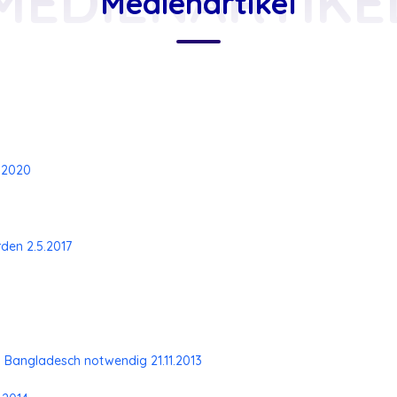
MEDIENARTIKE
Medienartikel
7.2020
den 2.5.2017
in Bangladesch notwendig 21.11.2013