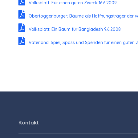
Volksblatt: Für einen guten Zweck 16.6.2009
Obertoggenburger: Bäume als Hoffnungsträger der wir
Volksblatt: Ein Baum für Bangladesh 9.6.2008
Vaterland: Spiel, Spass und Spenden für einen guten 
Kontakt