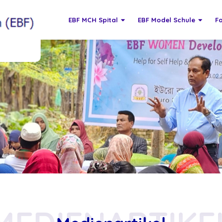
EBF MCH Spital
EBF Model Schule
F